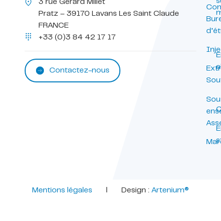
s
3 rue Gérard Millet
Con
m
Pratz – 39170 Lavans Les Saint Claude
Bur
FRANCE
d’é
+33 (0)3 84 42 17 17
Inje
E
a
Ext
Contactez-nous
Sou
Sou
C
ens
Ass
E
s
Mar
Mentions légales
l Design :
Artenium®