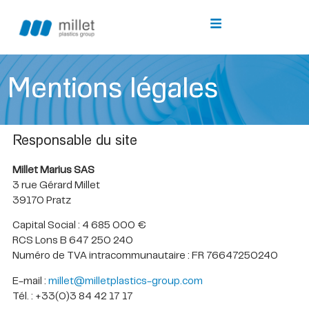
M
e
n
t
i
o
n
s
l
é
g
a
l
e
s
Responsable du site
Millet Marius SAS
3 rue Gérard Millet
39170 Pratz
Capital Social : 4 685 000 €
RCS Lons B 647 250 240
Numéro de TVA intracommunautaire : FR 76647250240
E-mail :
millet@milletplastics-group.com
Tél. : +33(0)3 84 42 17 17