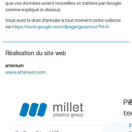
que vos données soient recueillies et traitées par Google
comme expliqué ci-dessus.
Vous avez le droit d’annuler à tout moment cette collecte
via
https://tools.google.com/dlpage/gaoptout?hl=fr
.
Réalisation du site web
artenium
www.artenium.com
Pi
te
E