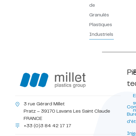
de
Granulés
Plastiques
Industriels
Pi
te
E
s
3 rue Gérard Millet
Con
m
Pratz – 39170 Lavans Les Saint Claude
Bur
FRANCE
d’é
+33 (0)3 84 42 17 17
Inje