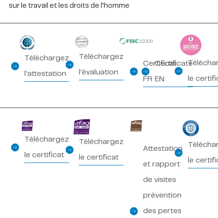
sur le travail et les droits de l’homme
Téléchargez
Téléchargez
Télécha
Certificat
Certificate
l'évaluation
l'attestation
le certif
FR
EN
Téléchargez
Téléchargez
Télécha
Attestation
le certificat
le certificat
le certif
et rapport
de visites
prévention
des pertes