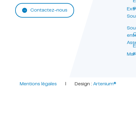
E
a
Ext
Contactez-nous
Sou
Sou
C
ens
Ass
E
s
Mar
Mentions légales
l Design :
Artenium®