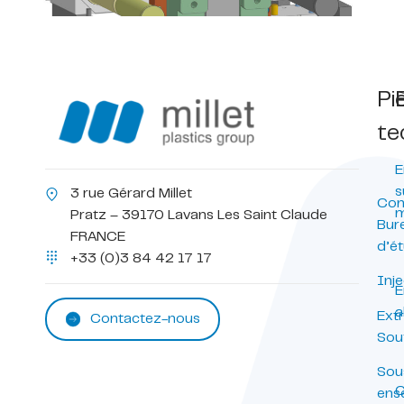
Pi
te
E
s
3 rue Gérard Millet
Con
m
Pratz – 39170 Lavans Les Saint Claude
Bur
FRANCE
d’é
+33 (0)3 84 42 17 17
Inje
E
a
Ext
Contactez-nous
Sou
Sou
C
ens