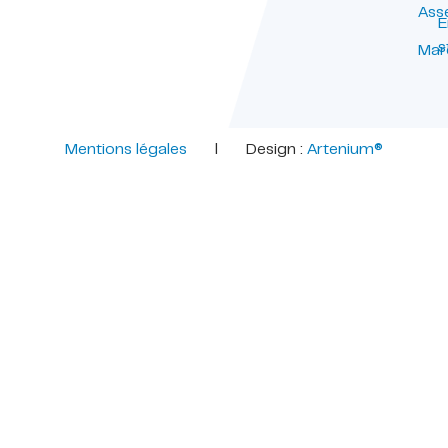
Ass
E
s
Mar
Mentions légales
l Design :
Artenium®