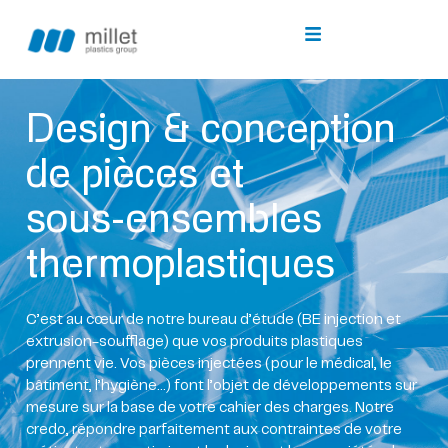
Design
&
conception
de
pièces
et
sous-ensembles
thermoplastiques
C’est au cœur de notre bureau d’étude (BE injection et
extrusion-soufflage) que vos produits plastiques
prennent vie. Vos pièces injectées (pour le médical, le
bâtiment, l’hygiène…) font l’objet de développements sur
mesure sur la base de votre cahier des charges. Notre
credo, répondre parfaitement aux contraintes de votre