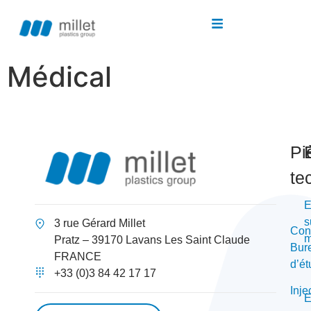
Médical
Pi
te
E
s
3 rue Gérard Millet
Con
m
Pratz – 39170 Lavans Les Saint Claude
Bur
FRANCE
d’é
+33 (0)3 84 42 17 17
Inje
E