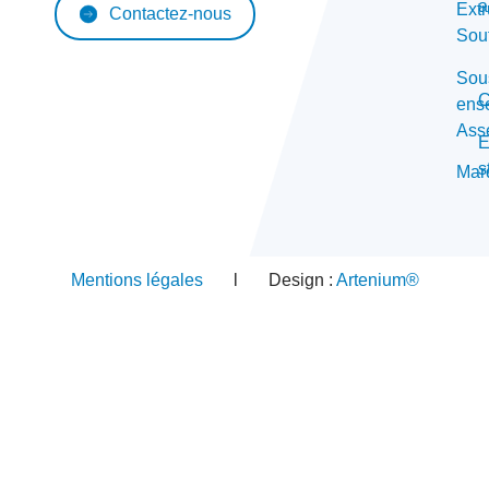
a
Extr
Contactez-nous
Sou
Sou
C
ens
Ass
E
s
Mar
Mentions légales
l Design :
Artenium®