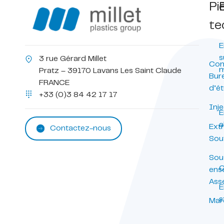
Pi
te
E
s
3 rue Gérard Millet
Con
m
Pratz – 39170 Lavans Les Saint Claude
Bur
FRANCE
d’é
+33 (0)3 84 42 17 17
Inje
E
a
Ext
Contactez-nous
Sou
Sou
C
ens
Ass
E
s
Mar